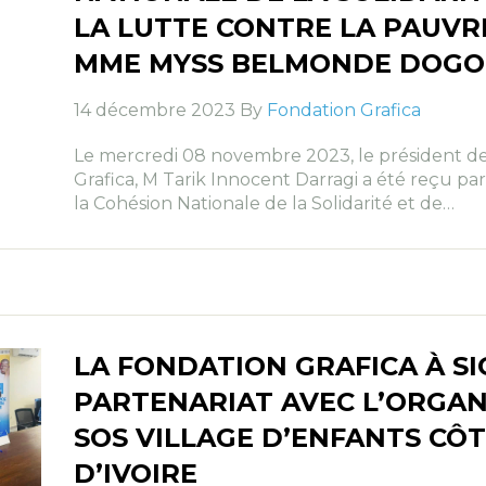
LA LUTTE CONTRE LA PAUVR
MME MYSS BELMONDE DOGO
14 décembre 2023 By
Fondation Grafica
Le mercredi 08 novembre 2023, le président de
Grafica, M Tarik Innocent Darragi a été reçu par
la Cohésion Nationale de la Solidarité et de…
LA FONDATION GRAFICA À S
PARTENARIAT AVEC L’ORGAN
SOS VILLAGE D’ENFANTS CÔ
D’IVOIRE