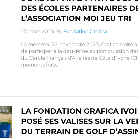
DES ÉCOLES PARTENAIRES D
L’ASSOCIATION MOI JEU TRI
27 mars 2024 By
Fondation Grafica
Le mercredi 22 novembre 2023, Grafica Ivoire 
de participer à la deuxième édition du salon de
du Cercle Français d'Affaires de Côte d'Ivoire (C
moments forts…
LA FONDATION GRAFICA IVOI
POSÉ SES VALISES SUR LA V
DU TERRAIN DE GOLF D’ASSI