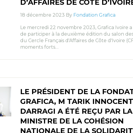
D’AFFAIRES DE CÔTE D’IVOIRE
18 décembre 2023 By
Fondation Grafica
Le mercredi 22 novembre 2023, Grafica Ivoire 
de participer à la deuxième édition du salon de
du Cercle Français d'Affaires de Côte d'Ivoire (C
moments forts…
LE PRÉSIDENT DE LA FONDA
GRAFICA, M TARIK INNOCEN
DARRAGI A ÉTÉ REÇU PAR LA
MINISTRE DE LA COHÉSION
NATIONALE DE LA SOLIDARIT