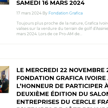
SAMEDI 16 MARS 2024
17 mars 2024 By
Fondation Grafica
Toujours plus proche de la nature, Grafica Ivoir
valises sur la verdure du terrain de golf d’Assini
mars 2024. Lors de ce Pro-AM de…
LE MERCREDI 22 NOVEMBRE 2
FONDATION GRAFICA IVOIRE 
L’HONNEUR DE PARTICIPER À
DEUXIÈME ÉDITION DU SALO
ENTREPRISES DU CERCLE FR