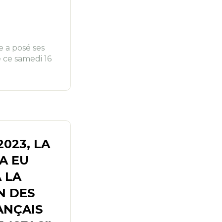
e a posé ses
e ce samedi 16
023, LA
A EU
 LA
N DES
ANÇAIS