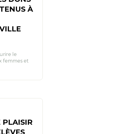
TENUS À
VILLE
urire le
ux femmes et
 PLAISIR
ÉLÈVES