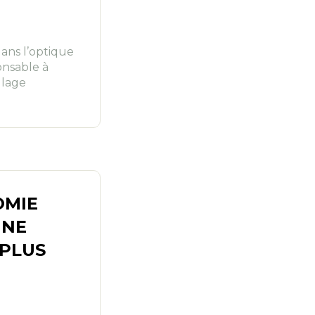
dans l’optique
onsable à
llage
OMIE
UNE
 PLUS