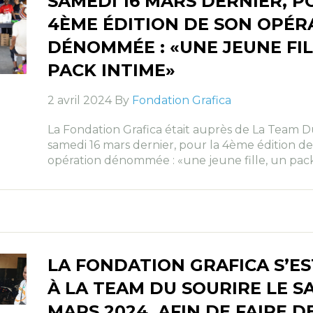
SAMEDI 16 MARS DERNIER, P
4ÈME ÉDITION DE SON OPÉR
DÉNOMMÉE : «UNE JEUNE FIL
PACK INTIME»
2 avril 2024 By
Fondation Grafica
La Fondation Grafica était auprès de La Team D
samedi 16 mars dernier, pour la 4ème édition d
opération dénommée : «une jeune fille, un pac
LA FONDATION GRAFICA S’ES
À LA TEAM DU SOURIRE LE S
MARS 2024, AFIN DE FAIRE 