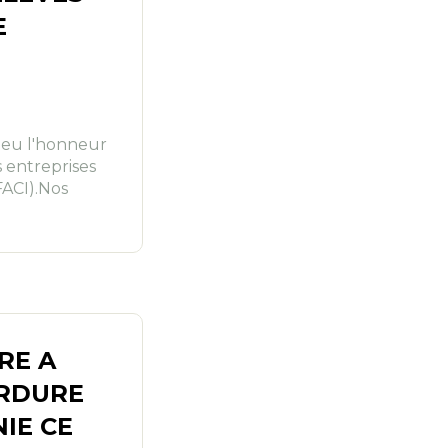
E
a eu l'honneur
s entreprises
FACI).Nos
RE A
ERDURE
NIE CE