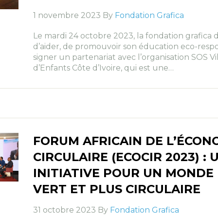
1 novembre 2023 By
Fondation Grafica
Le mardi 24 octobre 2023, la fondation grafica 
d’aider, de promouvoir son éducation eco-resp
signer un partenariat avec l’organisation SOS Vi
d’Enfants Côte d’Ivoire, qui est une…
FORUM AFRICAIN DE L’ÉCON
CIRCULAIRE (ECOCIR 2023) : 
INITIATIVE POUR UN MONDE
VERT ET PLUS CIRCULAIRE
31 octobre 2023 By
Fondation Grafica