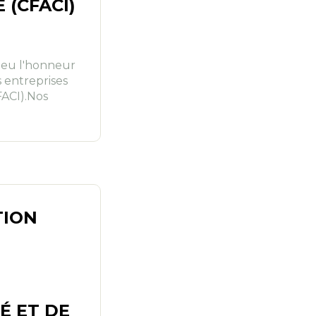
 (CFACI)
a eu l'honneur
s entreprises
FACI).Nos
TION
T
É ET DE