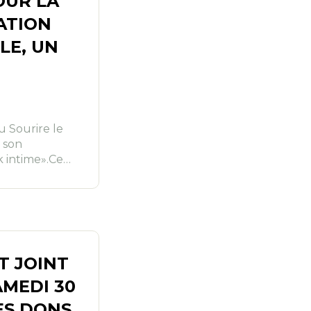
OUR LA
ATION
LE, UN
u Sourire le
e son
k intime».Ce…
T JOINT
AMEDI 30
DES DONS