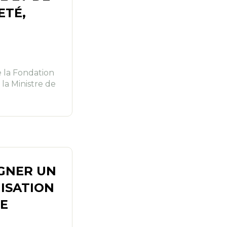
ETÉ,
 la Fondation
 la Ministre de
IGNER UN
ISATION
TE