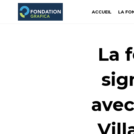
ACCUEIL
LA FO
La 
sig
avec
Vil