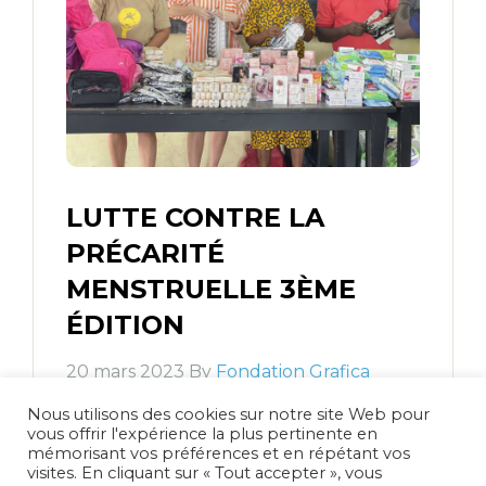
LUTTE CONTRE LA
PRÉCARITÉ
MENSTRUELLE 3ÈME
ÉDITION
20 mars 2023 By
Fondation Grafica
Nous utilisons des cookies sur notre site Web pour
C'est toujours un plaisir pour la
vous offrir l'expérience la plus pertinente en
#FondationGrafica de participer à un
mémorisant vos préférences et en répétant vos
élan de solidarité . Ce 08 Mars, avec La
visites. En cliquant sur « Tout accepter », vous